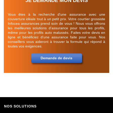
JE DEMANDE MON DEVIS
Vous êtes à la recherche d'une assurance avec une
couverture idéale tout à un petit prix. Votre courtier grossiste
Infocea assurances prend soin de vous ! Nous vous offrons
les meilleures solutions d’assurance pour tous les profils,
même pour les profils auto malussés. Faites votre devis en
ligne et bénéficiez d’une assurance faite pour vous. Nos
conseillers vous aideront à trouver la formule qui répond à
toutes vos exigences.
Demande de devis
NOS SOLUTIONS